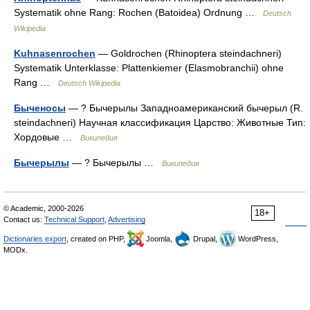
Systematik ohne Rang: Rochen (Batoidea) Ordnung …
Deutsch
Wikipedia
Kuhnasenrochen
— Goldrochen (Rhinoptera steindachneri)
Systematik Unterklasse: Plattenkiemer (Elasmobranchii) ohne
Rang …
Deutsch Wikipedia
Быченосы
— ? Бычерылы Западноамериканский бычерыл (R.
steindachneri) Научная классификация Царство: Животные Тип:
Хордовые …
Википедия
Бычерылы
— ? Бычерылы …
Википедия
© Academic, 2000-2026
18+
Contact us:
Technical Support
,
Advertising
Dictionaries export
, created on PHP,
Joomla,
Drupal,
WordPress,
MODx.