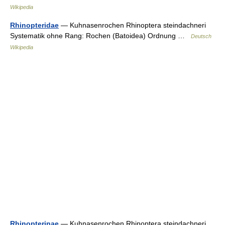
Wikipedia
Rhinopteridae
— Kuhnasenrochen Rhinoptera steindachneri
Systematik ohne Rang: Rochen (Batoidea) Ordnung …
Deutsch
Wikipedia
Rhinopterinae
— Kuhnasenrochen Rhinoptera steindachneri