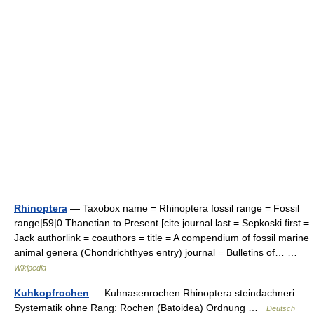
Rhinoptera
— Taxobox name = Rhinoptera fossil range = Fossil
range|59|0 Thanetian to Present [cite journal last = Sepkoski first =
Jack authorlink = coauthors = title = A compendium of fossil marine
animal genera (Chondrichthyes entry) journal = Bulletins of… …
Wikipedia
Kuhkopfrochen
— Kuhnasenrochen Rhinoptera steindachneri
Systematik ohne Rang: Rochen (Batoidea) Ordnung …
Deutsch