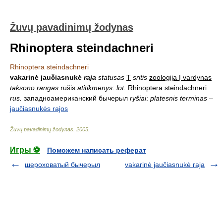
Žuvų pavadinimų žodynas
Rhinoptera steindachneri
Rhinoptera steindachneri
vakarinė jaučiasnukė
raja
statusas
T
sritis
zoologija | vardynas
taksono rangas
rūšis
atitikmenys
:
lot.
Rhinoptera steindachneri
rus.
западноамериканский бычерыл
ryšiai
:
platesnis terminas
–
jaučiasnukės rajos
Žuvų pavadinimų žodynas
.
2005
.
Игры ⚽
Поможем написать реферат
шероховатый бычерыл
vakarinė jaučiasnukė raja